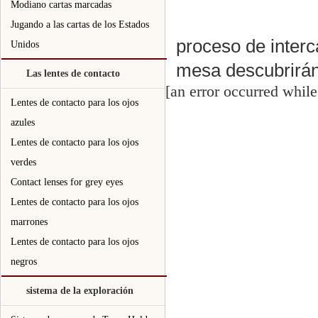
Modiano cartas marcadas
Jugando a las cartas de los Estados
proceso de inter
Unidos
mesa descubrirá
Las lentes de contacto
[an error occurred while
Lentes de contacto para los ojos
azules
Lentes de contacto para los ojos
verdes
Contact lenses for grey eyes
Lentes de contacto para los ojos
marrones
Lentes de contacto para los ojos
negros
sistema de la exploración