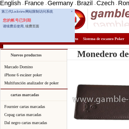
English
France
Germany
Brazil
Czech
Ro
-
-
-
-
-
第三代Lockview网站限制访问系统
×
您的帐号已到期
请续费后使用,
续费页面
casa
Cartas marcadas
lentes de contacto
Sistema de escaneo Poker
Monedero de 
Nuevos productos
Marcado Domino
iPhone 6 escáner poker
Multifunción analizador de poker
cartas marcadas
Fournier cartas marcadas
Copag cartas marcadas
Dal negro cartas marcadas