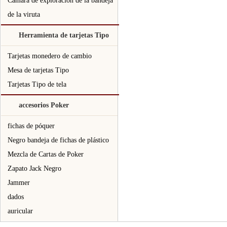
Cámara de exploración de la bandeja
de la viruta
Herramienta de tarjetas Tipo
Tarjetas monedero de cambio
Mesa de tarjetas Tipo
Tarjetas Tipo de tela
accesorios Poker
fichas de póquer
Negro bandeja de fichas de plástico
Mezcla de Cartas de Poker
Zapato Jack Negro
Jammer
dados
auricular